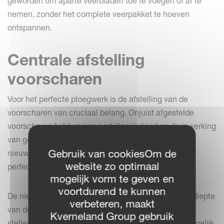
geworden om aparte veerbladen toe te voegen of af te
nemen, zonder het complete veerpakket te hoeven
ontspannen.
Centrale afstelling
voorscharen
Voor het perfecte ploegwerk is de afstelling van de
voorscharen van cruciaal belang. Onjuist afgestelde
voorscharen hebben een nadelige invloed op de inwerking
van gewasresten en de capaciteit van de ploeg. De
Gebruik van cookiesOm de
nieuwe oplossing vergemakkelijkt het vinden van de
website zo optimaal
perfecte afstelling.
mogelijk vorm te geven en
voortdurend te kunnen
De nieuwe modellen bieden de mogelijkheid om de diepte
verbeteren, maakt
van de voorscharen aan weerszijden gelijktijdig in te
Kverneland Group gebruik
stellen. Met 1 stelmoer worden beide voorscharen tegelijk