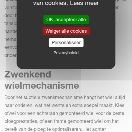
van cookies. Lees meer
versteld. Deze hebben dus altijd dezelfde diepte, zitten
door het stelmechanisme altijd aan de ploeg en zijn
OK, accepteer alle
tenslotte veel sneller in te stellen. Door deze simpele
Weiger alle cookies
handeling bij elke ploegboom slechts 1x te hoeven
herhalen bespaart u veel tijd en is de ploeg veel
Personaliseer
eenvoudiger perfect afgesteld voor het perfect
Privacybeleid
onderwerken van gewasresten.
Zwenkend
wielmechanisme
Door het subtiele zwenkmechanisme hangt het wiel altijd
naar onderen, wat het wentelen extra soepel maakt. Kies
ofwel voor een achteraan gemonteerd wiel voor de beste
ploegprestaties, of een frame gemonteerd wiel om het
bereik van de ploeg te optimaliseren. Het achter