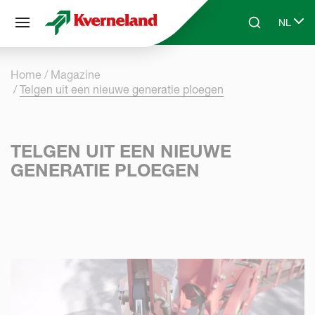
Cookies beheer paneel
NL
Skip to main content
Search
Select 
Home
Magazine
Telgen uit een nieuwe generatie ploegen
TELGEN UIT EEN NIEUWE
GENERATIE PLOEGEN