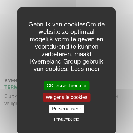
Gebruik van cookiesOm de
website zo optimaal
mogelijk vorm te geven en
voortdurend te kunnen
verbeteren, maakt
Kverneland Group gebruik
van cookies. Lees meer
KVERNELAND EYE
OK, accepteer alle
TERMINALS & TOEBEHOREN
Sluit 4 camera's aan, schakel op afstand en zorg voor
Weiger alle cookies
veiligheid met n...
Personaliseer
Privacybeleid