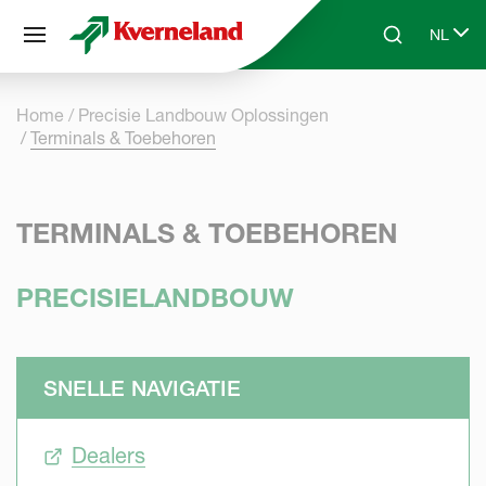
Cookies beheer paneel
NL
Skip to main content
Search
Select 
Home
Precisie Landbouw Oplossingen
Terminals & Toebehoren
TERMINALS & TOEBEHOREN
PRECISIELANDBOUW
SNELLE NAVIGATIE
Dealers