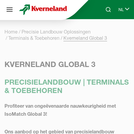
Cookies beheer paneel
NL
Skip to main content
Search
Select 
Home
Precisie Landbouw Oplossingen
Terminals & Toebehoren
Kverneland Global 3
KVERNELAND GLOBAL 3
PRECISIELANDBOUW | TERMINALS
& TOEBEHOREN
Profiteer van ongeëvenaarde nauwkeurigheid met
IsoMatch Global 3!
Ons aanbod op het gebied van precisielandbouw