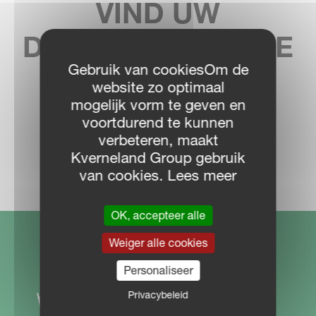
VIND UW
DICHTSTBIJZIJNDE
Gebruik van cookiesOm de
DEALER
website zo optimaal
mogelijk vorm te geven en
voortdurend te kunnen
verbeteren, maakt
Kverneland Group gebruik
DEALER LOCATOR
van cookies. Lees meer
OK, accepteer alle
Weiger alle cookies
Personaliseer
Privacybeleid