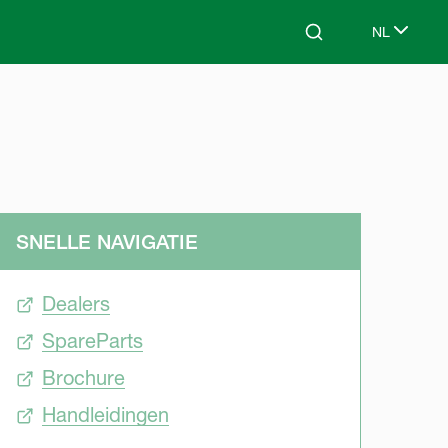
NL
Search
Select lang
SNELLE NAVIGATIE
Dealers
SpareParts
Brochure
Handleidingen