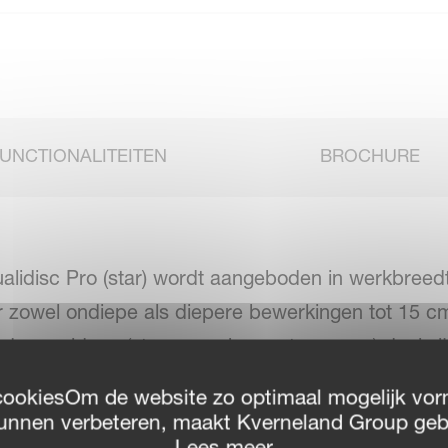
UNCTIONALITEITEN
BROCHURE
lidisc Pro (star) wordt aangeboden in werkbreedt
r zowel ondiepe als diepere bewerkingen tot 15 cm.
heden residuen (stro, groenbemesters, enz.) dankzi
de conische schijven blijft de snijhoek altijd gel
cookiesOm de website zo optimaal mogelijk vor
afneemt. De kleine kartels geven een goede grip, m
unnen verbeteren, maakt Kverneland Group geb
Lees meer