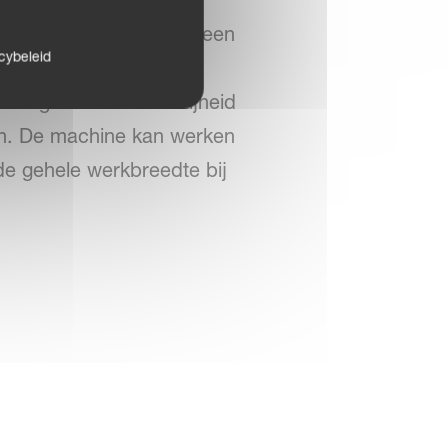
j diepere bewerking en een
cybeleid
stellingen en minimale
 een grotere bodemvrijheid
n. De machine kan werken
de gehele werkbreedte bij