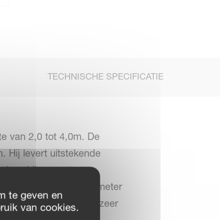
TECHNISCHE SPECIFICATIE
e van 2,0 tot 4,0m. De
 Hij levert uitstekende
j de schijven met een
ijk, ook wanneer de diameter
m te geven en
aar maken het mogelijk zeer
ruik van cookies.