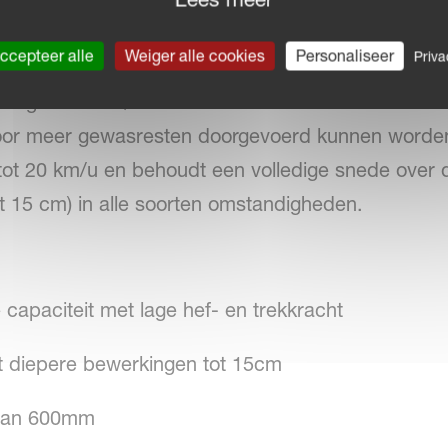
oor een goede indringing, grote doorstroom ook bi
ccepteer alle
Weiger alle cookies
Personaliseer
Priva
 combinatie met een hoog rendement, eenvoudige af
jking met de Qualidisc Farmer heeft de Pro-versie
oor meer gewasresten doorgevoerd kunnen worde
 tot 20 km/u en behoudt een volledige snede over 
t 15 cm) in alle soorten omstandigheden.
 capaciteit met lage hef- en trekkracht
ot diepere bewerkingen tot 15cm
 van 600mm