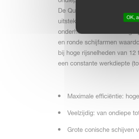
ondiep af te snijden.
De Qualidisc Pro overtuigt d
OK, a
uitstekende snijkwaliteit in
onderhoudskosten. In vergeli
en ronde schijfarmen waard
bij hoge rijsnelheden van 12
een constante werkdiepte (to
Maximale efficiëntie: hoge
Veelzijdig: van ondiepe t
Grote conische schijven