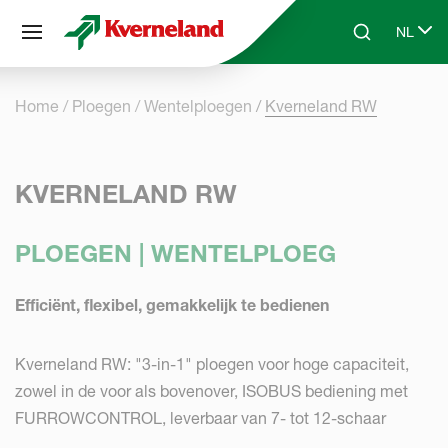
Cookies beheer paneel
NL
Skip to main content
Search
Select 
Home
Ploegen
Wentelploegen
Kverneland RW
KVERNELAND RW
PLOEGEN | WENTELPLOEG
Efficiënt, flexibel, gemakkelijk te bedienen
Kverneland RW: "3-in-1" ploegen voor hoge capaciteit,
zowel in de voor als bovenover, ISOBUS bediening met
FURROWCONTROL, leverbaar van 7- tot 12-schaar