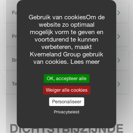
Functionaliteiten
Gebruik van cookiesOm de
website zo optimaal
mogelijk vorm te geven en
Precisielandbouw
voortdurend te kunnen
verbeteren, maakt
SKIP BROCHURE
Kverneland Group gebruik
Brochure
van cookies. Lees meer
OK, accepteer alle
Technische Specificatie
Weiger alle cookies
Personaliseer
VIND UW
Privacybeleid
DICHTSTBIJZIJNDE