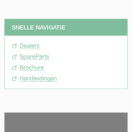
SNELLE NAVIGATIE
Dealers
SpareParts
Brochure
Handleidingen
SKIP VIDEO
S