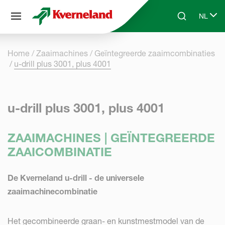
Cookies beheer paneel
NL
Skip to main content
Search
Select 
Home
Zaaimachines
Geïntegreerde zaaimcombinaties
u-drill plus 3001, plus 4001
u-drill plus 3001, plus 4001
ZAAIMACHINES | GEÏNTEGREERDE
ZAAICOMBINATIE
De Kverneland u-drill - de universele
zaaimachinecombinatie
Het gecombineerde graan- en kunstmestmodel van de