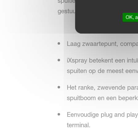
spuitleidingrecirculatiesyste
gestuurde dopafschakeling vo
OK, a
Laag zwaartepunt, compa
iXspray betekent een intuï
spuiten op de meest eenv
Het ranke, zwevende paral
spuitboom en een beperkte
Eenvoudige plug and play
terminal.