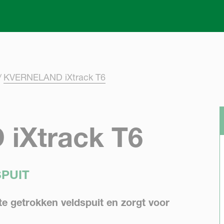
Skip to main content
KVERNELAND iXtrack T6
iXtrack T6
SPUIT
te getrokken veldspuit en zorgt voor