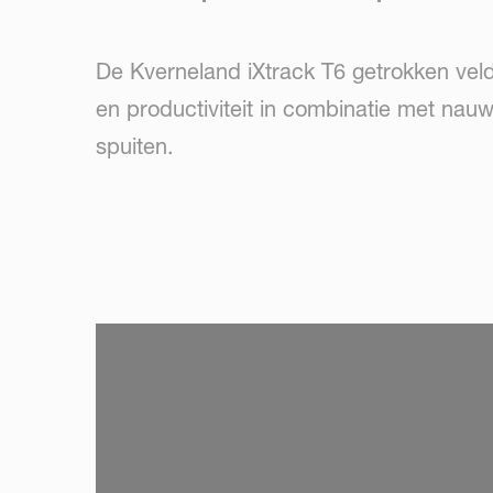
De Kverneland iXtrack T6 getrokken veld
en productiviteit in combinatie met nauw
spuiten.
SKIP VIDEO