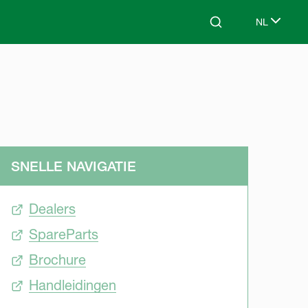
NL
Search
Select lang
SNELLE NAVIGATIE
Dealers
SpareParts
Brochure
Handleidingen