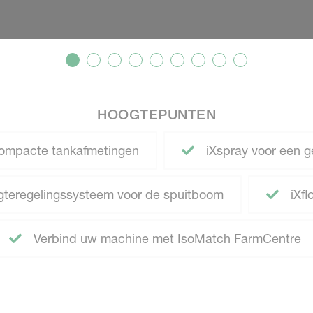
HOOGTEPUNTEN
ompacte tankafmetingen
iXspray voor een ge
teregelingssysteem voor de spuitboom
iXfl
Verbind uw machine met IsoMatch FarmCentre