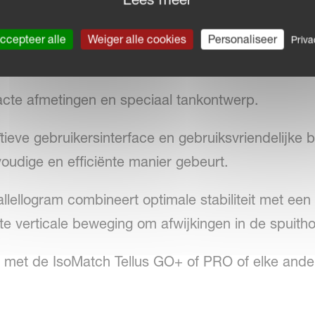
em is verkrijgbaar met pneumatische dopafsluiting o
or individuele afschakeling
ccepteer alle
Weiger alle cookies
Personaliseer
Priva
cte afmetingen en speciaal tankontwerp.
tieve gebruikersinterface en gebruiksvriendelijke 
oudige en efficiënte manier gebeurt.
lellogram combineert optimale stabiliteit met een
 verticale beweging om afwijkingen in de spuitho
 met de IsoMatch Tellus GO+ of PRO of elke ande