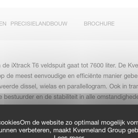
EN
PRECISIELANDBOUW
BROCHURE
de iXtrack T6 veldspuit gaat tot 7600 liter. De Kv
op de meest eenvoudige en efficiënte manier gebeur
erde dissel, wielas en parallellogram. Ook in tra
 bestuurder en de stabiliteit in alle omstandighed
h interface garandeert een gebruiksvriendelijke be
ediening van het EasySet bedieningspaneel, iXcl
cookiesOm de website zo optimaal mogelijk vor
f iXclean Pro volledig automatisch vloeistofbeheer
unnen verbeteren, maakt Kverneland Group geb
Lees meer