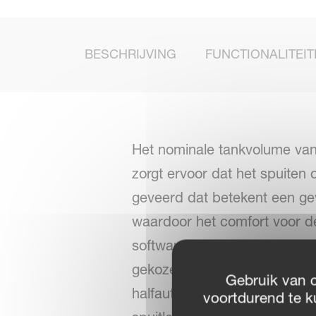
BESCHRIJVING
FUNCTIONALITEIT
Het nominale tankvolume van 
zorgt ervoor dat het spuiten 
geveerd dat betekent een geve
waardoor het comfort voor de
software met intuïtieve touc
gekozen tussen handmatige b
Gebruik van 
halfautomatische bediening o
voortdurend te k