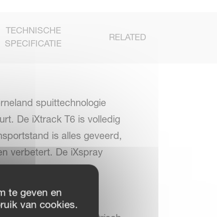
TECHNISCHE
RELATED
SPECIFICATIE
erneland spuittechnologie
t. De iXtrack T6 is volledig
nsportstand is alles geveerd,
en verbetert. De iXspray
diening. Er kan worden
ean Comfort voor
m te geven en
systeem. Het iXflow
ruik van cookies.