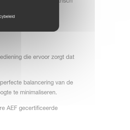
f als iXflow-E met elektrisch
cybeleid
bediening die ervoor zorgt dat
 perfecte balancering van de
ogte te minimaliseren.
re AEF gecertificeerde