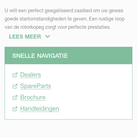
U wilt een perfect geegaliseerd zaaibed om uw gewas
goede startomstandigheden te geven. Een rustige loop
van de rotorkopeg zorgt voor perfecte prestaties.
Kverneland rotorkopeggen zijn allemaal uitgerust met 4
LEES MEER
rotoren per meter en helische, golvende tandpositionering.
Zo legt u de basis voor uw oogst.
SNELLE NAVIGATIE
Sterkte
Dealers
SpareParts
U wilt een machine die lang meegaat, die de langdurige
belasting verdraagt. Toch wilt u geen extra gewicht.
Brochure
Daarom heeft Kverneland de machines met een
Handleidingen
zelfdragende frame en een dichtbij zwaartepunt
ontwikkeld. Minder hefkracht nodig voorkomt inzet van te
zware tractoren.