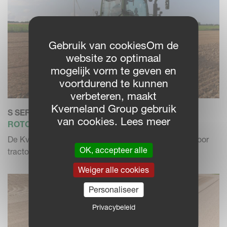
Gebruik van cookiesOm de
website zo optimaal
mogelijk vorm te geven en
voortdurend te kunnen
verbeteren, maakt
Kverneland Group gebruik
S SERIES
van cookies. Lees meer
ROTORKOPEG
De Kverneland S-serie is de heavy duty rotorkopeg voor
OK, accepteer alle
tractoren tot 2...
Weiger alle cookies
Personaliseer
Privacybeleid