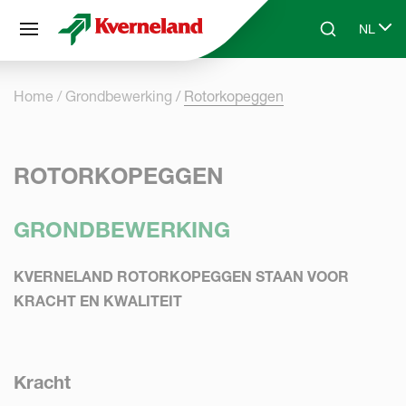
Cookies beheer paneel
NL
Skip to main content
Search
Select 
Home
Grondbewerking
Rotorkopeggen
ROTORKOPEGGEN
GRONDBEWERKING
KVERNELAND ROTORKOPEGGEN STAAN VOOR
KRACHT EN KWALITEIT
Kracht