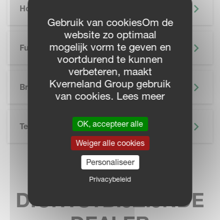
Hoogtepunten
Gebruik van cookiesOm de
website zo optimaal
mogelijk vorm te geven en
Functionaliteiten
voortdurend te kunnen
verbeteren, maakt
SKIP BROCHURE
Kverneland Group gebruik
Brochure
van cookies. Lees meer
OK, accepteer alle
Technische Specificatie
Weiger alle cookies
Personaliseer
VIND UW
Privacybeleid
DICHTSTBIJZIJNDE