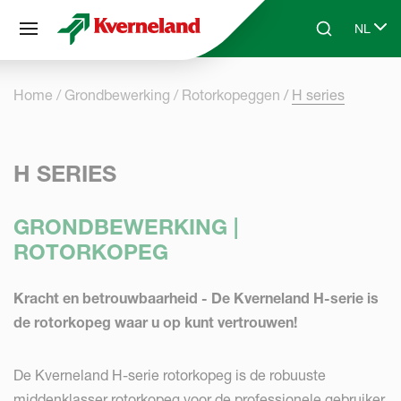
Cookies beheer paneel
NL
Skip to main content
Search
Select 
Home
Grondbewerking
Rotorkopeggen
H series
H SERIES
GRONDBEWERKING |
ROTORKOPEG
Kracht en betrouwbaarheid - De Kverneland H-serie is
de rotorkopeg waar u op kunt vertrouwen!
De Kverneland H-serie rotorkopeg is de robuuste
middenklasser rotorkopeg voor de professionele gebruiker,