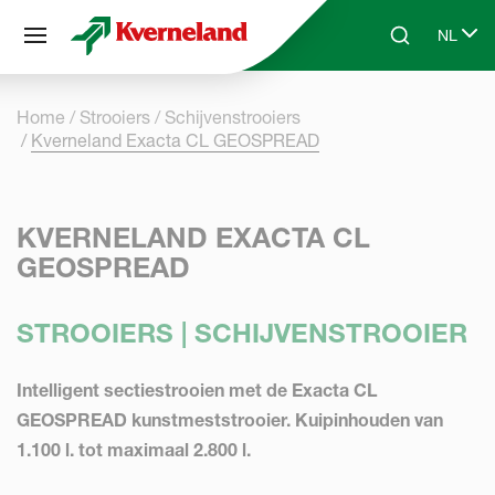
Cookies beheer paneel
NL
Skip to main content
Search
Select 
Home
Strooiers
Schijvenstrooiers
Kverneland Exacta CL GEOSPREAD
KVERNELAND EXACTA CL
GEOSPREAD
STROOIERS | SCHIJVENSTROOIER
Intelligent sectiestrooien met de Exacta CL
GEOSPREAD kunstmeststrooier. Kuipinhouden van
1.100 l. tot maximaal 2.800 l.