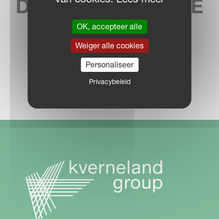
DICHTSTBIJZIJNDE
DEALER
OK, accepteer alle
Weiger alle cookies
Personaliseer
Privacybeleid
DEALER LOCATOR