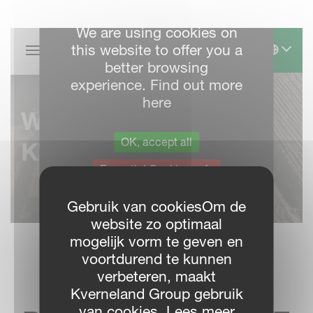
Gebruik van cookiesOm de
website zo optimaal
mogelijk vorm te geven en
voortdurend te kunnen
verbeteren, maakt
VIND UW
Kverneland Group gebruik
van cookies. Lees meer