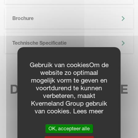
SKIP BROCHURE
Brochure
Technische Specificatie
Gebruik van cookiesOm de
VIND UW
website zo optimaal
mogelijk vorm te geven en
DICHTSTBIJZIJNDE
voortdurend te kunnen
verbeteren, maakt
DEALER
Kverneland Group gebruik
van cookies. Lees meer
OK, accepteer alle