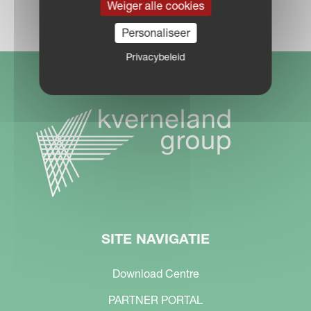
DEALER LOCATOR
Weiger alle cookies
Personaliseer
Privacybeleid
SITE NAVIGATIE
Download Centre
PARTNER PORTAL