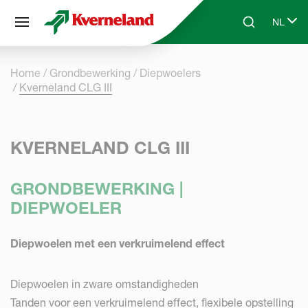
Cookies beheer paneel
NL
Skip to main content
Search
Select 
Home
Grondbewerking
Diepwoelers
Kverneland CLG III
KVERNELAND CLG III
GRONDBEWERKING |
DIEPWOELER
Diepwoelen met een verkruimelend effect
Diepwoelen in zware omstandigheden
Tanden voor een verkruimelend effect, flexibele opstelling