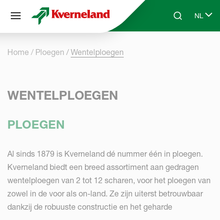
Cookies beheer paneel
NL
Skip to main content
Search
Select 
Home
Ploegen
Wentelploegen
WENTELPLOEGEN
PLOEGEN
Al sinds 1879 is Kverneland dé nummer één in ploegen.
Kverneland biedt een breed assortiment aan gedragen
wentelploegen van 2 tot 12 scharen, voor het ploegen van
zowel in de voor als on-land. Ze zijn uiterst betrouwbaar
dankzij de robuuste constructie en het geharde