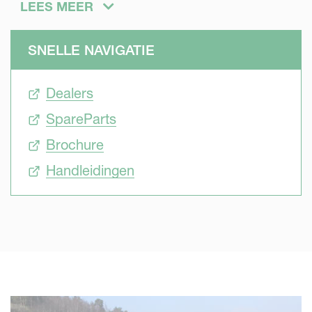
Kverneland staal. De Variomat voor het traploos verstellen
LEES MEER
van werkbreedte verhoogt de capaciteit terwijl de treklijn
altijd gelijk blijft, voor het perfecte ploegwerk en
SNELLE NAVIGATIE
voorkomen van extra handelingen. Eenvoudige
stapsgewijze mechanische werkbreedteverstelling is ook
Dealers
een mogelijkheid. De breekboutbeveiliging of de unieke
Auto-Reset bladveerbeveiliging voor zware of stenige
SpareParts
omstandigheden werken met een afnemende veerdruk
Brochure
om de levensduur van de ploeg en van de trekker te
garanderen. De ploeglichamen bewegen onafhankelijk
Handleidingen
van elkaar om obstakels heen voor de beste
ploegresultaten. De warmtebehandelde frames
garanderen de duurzaamheid van de ploeg. Er is een
ruime keuze aan risters en toebehoren verkrijgbaar voor
het beste ploegwerk op elk bedrijf.