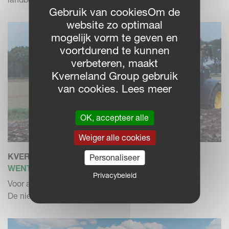
Gebruik van cookiesOm de
website zo optimaal
mogelijk vorm te geven en
voortdurend te kunnen
verbeteren, maakt
Kverneland Group gebruik
van cookies. Lees meer
OK, accepteer alle
Weiger alle cookies
KVERNELAND 3300 B VARIOMAT
Personaliseer
WENTELPLOEG
Privacybeleid
Voor alle grondsoorten. 4- tot 6-schaar
De nieuwe generatie breekboutp...