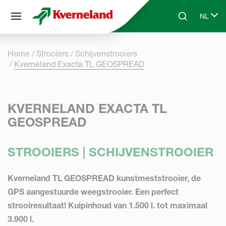
Cookies beheer paneel
NL
Skip to main content
Search
Select 
Home
Strooiers
Schijvenstrooiers
Kverneland Exacta TL GEOSPREAD
KVERNELAND EXACTA TL
GEOSPREAD
STROOIERS | SCHIJVENSTROOIER
Kverneland TL GEOSPREAD kunstmeststrooier, de
GPS aangestuurde weegstrooier. Een perfect
strooiresultaat! Kuipinhoud van 1.500 l. tot maximaal
3.900 l.