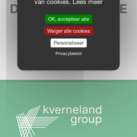
van cookies. Lees meer
DICHTSTBIJZIJNDE
DEALER
OK, accepteer alle
Weiger alle cookies
Personaliseer
Privacybeleid
DEALER LOCATOR