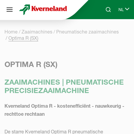
Cookies beheer paneel
NL
Skip to main content
Search
Select 
Home
Zaaimachines
Pneumatische zaaimachines
Optima R (SX)
OPTIMA R (SX)
ZAAIMACHINES | PNEUMATISCHE
PRECISIEZAAIMACHINE
Kverneland Optima R - kostenefficiënt - nauwkeurig -
rechttoe rechtaan
De starre Kverneland Optima R pneumatische