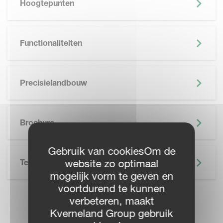
Hoogtepunten
Functionaliteiten
Precisielandbouw
SKIP BROCHURE
Brochure
Gebruik van cookiesOm de
Technische Specificatie
website zo optimaal
mogelijk vorm te geven en
voortdurend te kunnen
verbeteren, maakt
VIND UW
Kverneland Group gebruik