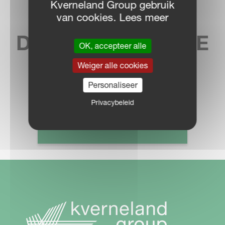
Kverneland Group gebruik
VIND UW
van cookies. Lees meer
DICHTSTBIJZIJNDE
OK, accepteer alle
DEALER
Weiger alle cookies
Personaliseer
Privacybeleid
DEALER LOCATOR