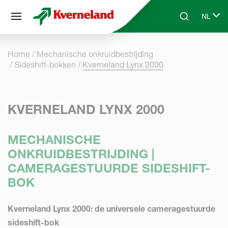
Cookies beheer paneel
NL
Skip to main content
Search
Select 
Home
Mechanische onkruidbestrijding
Sideshift-bokken
Kverneland Lynx 2000
KVERNELAND LYNX 2000
MECHANISCHE
ONKRUIDBESTRIJDING |
CAMERAGESTUURDE SIDESHIFT-
BOK
Kverneland Lynx 2000: de universele cameragestuurde
sideshift-bok