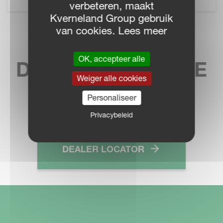
verbeteren, maakt
Kverneland Group gebruik
van cookies. Lees meer
VIND UW
OK, accepteer alle
DICHTSTBIJZIJNDE
Weiger alle cookies
DEALER
Personaliseer
Privacybeleid
DEALER LOCATOR