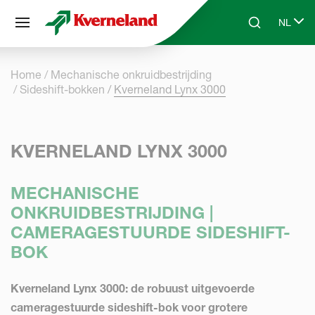
Cookies beheer paneel
NL
Skip to main content
Search
Select 
Home
Mechanische onkruidbestrijding
Sideshift-bokken
Kverneland Lynx 3000
KVERNELAND LYNX 3000
MECHANISCHE
ONKRUIDBESTRIJDING |
CAMERAGESTUURDE SIDESHIFT-
BOK
Kverneland Lynx 3000: de robuust uitgevoerde
cameragestuurde sideshift-bok voor grotere