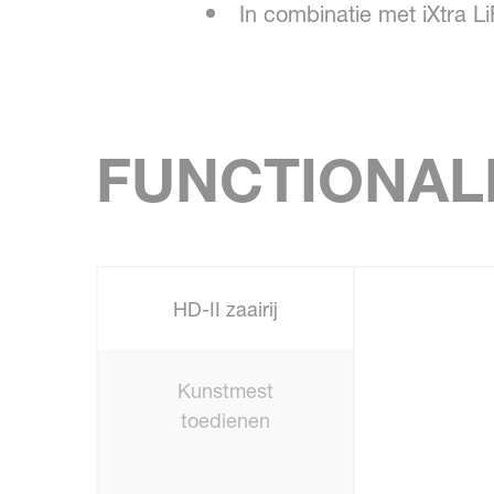
In combinatie met iXtra Li
FUNCTIONAL
HD-II zaairij
Kunstmest
toedienen