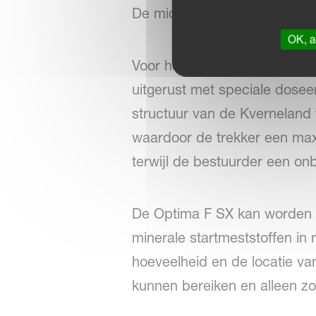
De microgranulaatstrooier is 
OK, a
Voor het toedienen van mes
uitgerust met speciale dosee
structuur van de Kverneland f
waardoor de trekker een maxi
terwijl de bestuurder een on
De Optima F SX kan worden u
minerale startmeststoffen in
hoeveelheid en de locatie va
kunnen bereiken en alleen zov