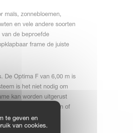
or maïs, zonnebloemen,
rwten en vele andere soorten
p van de beproefde
pklapbaar frame de juiste
s. De Optima F van 6,00 m is
steem is het niet nodig om
frame kan worden uitgerust
ten, maïs, zonnebloemen of
m te geven en
ruik van cookies.