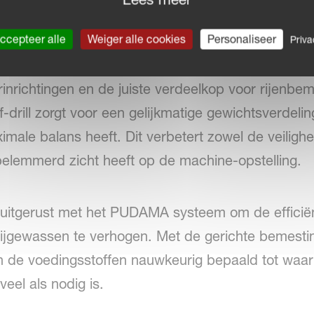
als optie verkrijgbaar.
ccepteer alle
Weiger alle cookies
Personaliseer
Priva
tstoffen kan de Optima F worden gecombineerd m
rinrichtingen en de juiste verdeelkop voor rijenbe
-drill zorgt voor een gelijkmatige gewichtsverdeli
male balans heeft. Dit verbetert zowel de veiligh
belemmerd zicht heeft op de machine-opstelling.
itgerust met het PUDAMA systeem om de efficiënt
 rijgewassen te verhogen. Met de gerichte bemest
n de voedingsstoffen nauwkeurig bepaald tot waar
eel als nodig is.