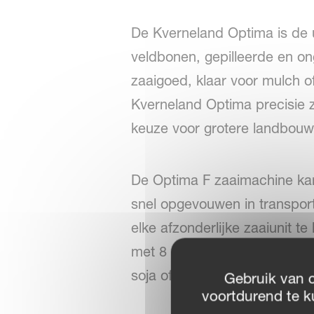
De Kverneland Optima is de 
veldbonen, gepilleerde en o
zaaigoed, klaar voor mulch 
Kverneland Optima precisie 
keuze voor grotere landbouw
De Optima F zaaimachine kan
snel opgevouwen in transport
elke afzonderlijke zaaiunit t
met 8 zaairijen voor maïs, 1
soja of met maximaal 16 HD-I
Gebruik van 
voortdurend te k