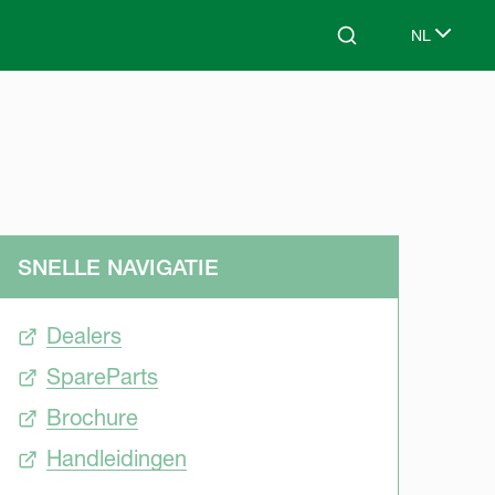
NL
Search
Select lang
SNELLE NAVIGATIE
Dealers
SpareParts
Brochure
Handleidingen