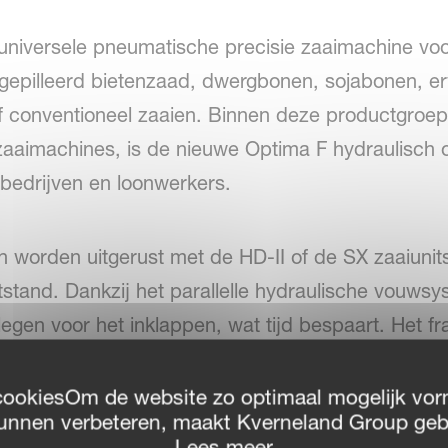
universele pneumatische precisie zaaimachine vo
ngepilleerd bietenzaad, dwergbonen, sojabonen, e
of conventioneel zaaien. Binnen deze productgroe
zaaimachines, is de nieuwe Optima F hydraulisch o
bedrijven en loonwerkers.
 worden uitgerust met de HD-II of de SX zaaiunit
stand. Dankzij het parallelle hydraulische vouwsy
e legen voor het inklappen, wat tijd bespaart. Het 
2 zaairijen voor gecombineerd gebruik in suikerbie
I rijen voor smalle zaaisels van maïs en koolzaad.
cookiesOm de website zo optimaal mogelijk vor
unnen verbeteren, maakt Kverneland Group geb
Lees meer