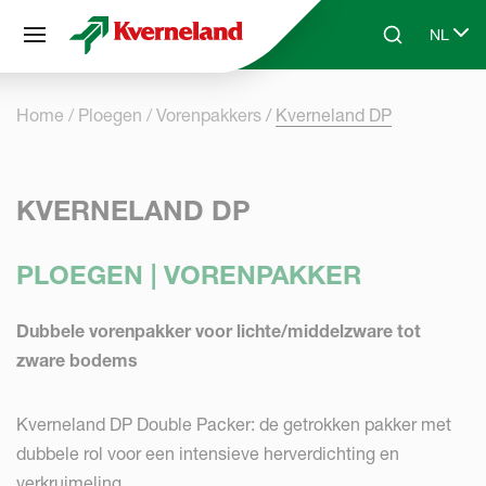
Cookies beheer paneel
NL
Skip to main content
Search
Select 
Home
Ploegen
Vorenpakkers
Kverneland DP
KVERNELAND DP
PLOEGEN | VORENPAKKER
Dubbele vorenpakker voor lichte/middelzware tot
zware bodems
Kverneland DP Double Packer: de getrokken pakker met
dubbele rol voor een intensieve herverdichting en
verkruimeling