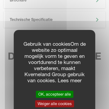
Brochure
Technische Specificatie
VIND UW
Gebruik van cookiesOm de
website zo optimaal
DICHTSTBIJZIJNDE
mogelijk vorm te geven en
voortdurend te kunnen
DEALER
verbeteren, maakt
Kverneland Group gebruik
van cookies. Lees meer
OK, accepteer alle
DEALER LOCATOR
Weiger alle cookies