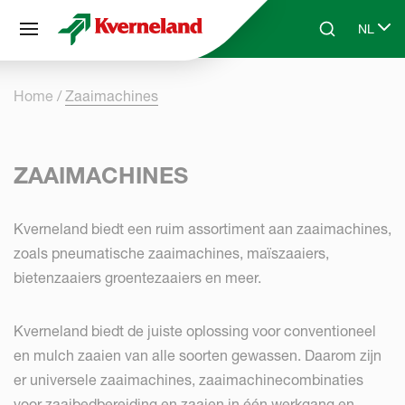
Cookies beheer paneel
NL
Skip to main content
Search
Select 
Home
Zaaimachines
ZAAIMACHINES
Kverneland biedt een ruim assortiment aan zaaimachines,
zoals pneumatische zaaimachines, maïszaaiers,
bietenzaaiers groentezaaiers en meer.
Kverneland biedt de juiste oplossing voor conventioneel
en mulch zaaien van alle soorten gewassen. Daarom zijn
er universele zaaimachines, zaaimachinecombinaties
voor zaaibedbereiding en zaaien in één werkgang en