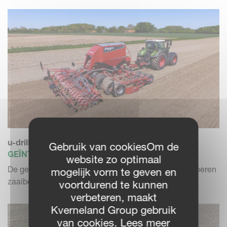
u-drill 6001
Gebruik van cookiesOm de
GEÏNTEGREERDE ZAAICOMBINATIE
website zo optimaal
De getrokken universele zaaimachinecombinaties voeren
mogelijk vorm te geven en
zaaibedbereiding...
voortdurend te kunnen
verbeteren, maakt
Kverneland Group gebruik
van cookies. Lees meer