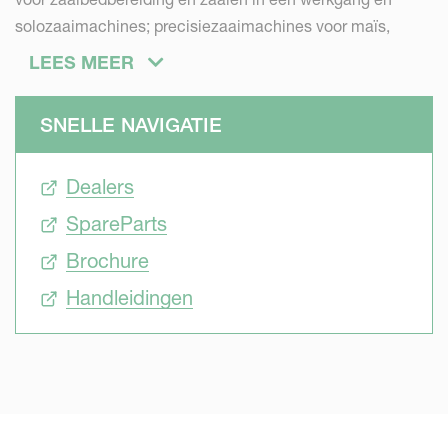
solozaaimachines; precisiezaaimachines voor maïs,
suikerbieten, groenten en meer; geïntegreerde
LEES MEER
zaaimachines voor extra toepassingen zijn beschikbaar.
Het doel van zaaimachines is om de zaden precies te
SNELLE NAVIGATIE
plaatsen in de best voorbereide omstandigheden met
toegang tot water, voedingsstoffen en zon.
Dealers
SpareParts
Brochure
Handleidingen