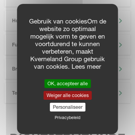
Hoogtepunten
Gebruik van cookiesOm de
website zo optimaal
mogelijk vorm te geven en
voortdurend te kunnen
Functionaliteiten
verbeteren, maakt
Kverneland Group gebruik
SKIP BROCHURE
van cookies. Lees meer
Brochure
OK, accepteer alle
Technische Specificatie
Weiger alle cookies
Personaliseer
Privacybeleid
VIND UW