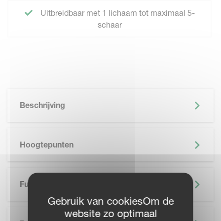
Uitbreidbaar met 1 lichaam tot maximaal 5-
schaar
Beschrijving
Hoogtepunten
Functionaliteiten
Gebruik van cookiesOm de
website zo optimaal
SKIP BROCHURE