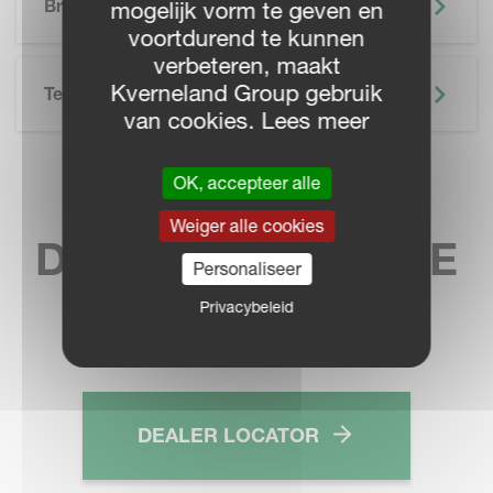
Brochure
mogelijk vorm te geven en
voortdurend te kunnen
verbeteren, maakt
Kverneland Group gebruik
Technische Specificatie
van cookies. Lees meer
OK, accepteer alle
VIND UW
Weiger alle cookies
DICHTSTBIJZIJNDE
Personaliseer
DEALER
Privacybeleid
DEALER LOCATOR