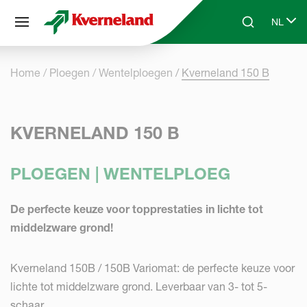
Cookies beheer paneel
NL
Skip to main content
Search
Select 
Home
Ploegen
Wentelploegen
Kverneland 150 B
KVERNELAND 150 B
PLOEGEN | WENTELPLOEG
De perfecte keuze voor topprestaties in lichte tot
middelzware grond!
Kverneland 150B / 150B Variomat: de perfecte keuze voor
lichte tot middelzware grond. Leverbaar van 3- tot 5-
schaar.