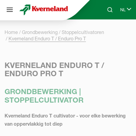
Cookies beheer paneel
NL
Skip to main content
Search
Select 
Home
Grondbewerking
Stoppelcultivatoren
Kverneland Enduro T / Enduro Pro T
KVERNELAND ENDURO T /
ENDURO PRO T
GRONDBEWERKING |
STOPPELCULTIVATOR
Kverneland Enduro T cultivator - voor elke bewerking
van oppervlakkig tot diep