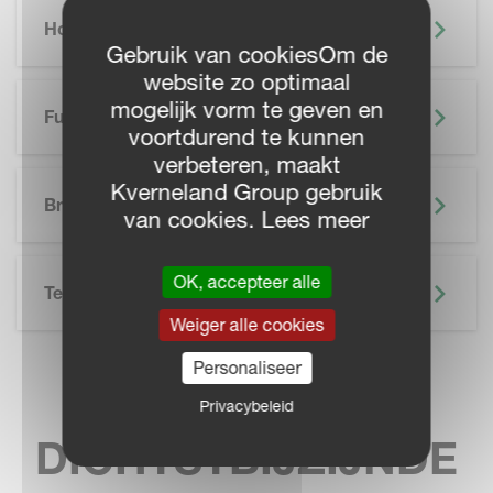
Hoogtepunten
Gebruik van cookiesOm de
website zo optimaal
mogelijk vorm te geven en
Functionaliteiten
voortdurend te kunnen
verbeteren, maakt
SKIP BROCHURE
Kverneland Group gebruik
Brochure
van cookies. Lees meer
OK, accepteer alle
Technische Specificatie
Weiger alle cookies
Personaliseer
VIND UW
Privacybeleid
DICHTSTBIJZIJNDE