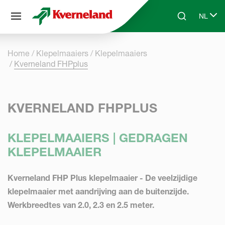
Cookies beheer paneel
NL
Skip to main content
Search
Select 
Home
Klepelmaaiers
Klepelmaaiers
Kverneland FHPplus
KVERNELAND FHPPLUS
KLEPELMAAIERS | GEDRAGEN
KLEPELMAAIER
Kverneland FHP Plus klepelmaaier - De veelzijdige
klepelmaaier met aandrijving aan de buitenzijde.
Werkbreedtes van 2.0, 2.3 en 2.5 meter.