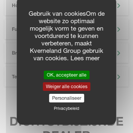
Hoogtepunten
Gebruik van cookiesOm de
website zo optimaal
mogelijk vorm te geven en
Functionaliteiten
voortdurend te kunnen
verbeteren, maakt
SKIP BROCHURE
Kverneland Group gebruik
Brochure
van cookies. Lees meer
OK, accepteer alle
Technische Specificatie
Weiger alle cookies
Personaliseer
VIND UW
Privacybeleid
DICHTSTBIJZIJNDE