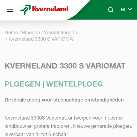
Cookies beheer paneel
NL
Skip to main content
Search
Select 
Home
Ploegen
Wentelploegen
Kverneland 3300 S VARIOMAT
KVERNELAND 3300 S VARIOMAT
PLOEGEN | WENTELPLOEG
De ideale ploeg voor steenachtige omstandigheden
Kverneland 3300S Variomat: ontworpen voor moderne
landbouw en grotere tractoren. Nieuwe generatie ploegen,
leverbaar van 4- tot 6-schaar