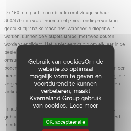
De 150 mm punt in combinatie met vleugelschaar
360/470 mm wordt voornamelijk voor ondiepe werking
gebruikt bij 2 balks machines. Wanneer je dieper wilt
werken, kunnen de vleugels simpel met twee bouten
worden verwijderd. Het is niet eenvoudig om elk jaar in de
beste omstandigheden te werken. Onder elke
omstandigheid wil je zo min mogelijk schade aan de
Gebruik van cookiesOm de
bodemstructuur. Daarom biedt het Knock-on systeem een
website zo optimaal
mogelijk vorm te geven en
breed assortiment aan defelctoren en tandbeveiliging, die
voortdurend te kunnen
zorgen voor een meer of minder intensieve menging en
verbeteren, maakt
verkruimeling van de grond.
Kverneland Group gebruik
van cookies. Lees meer
In natte omstandigheden zal een brede deflector niet
gebruikt worden. Een smalle beschermplaat versmeerd
OK, accepteer alle
minder en zal tevens minder vermogen en brandstof