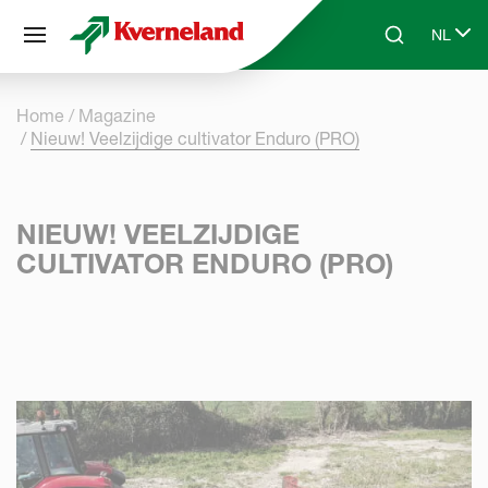
Cookies beheer paneel
NL
Skip to main content
Search
Select 
Home
Magazine
Nieuw! Veelzijdige cultivator Enduro (PRO)
NIEUW! VEELZIJDIGE
CULTIVATOR ENDURO (PRO)