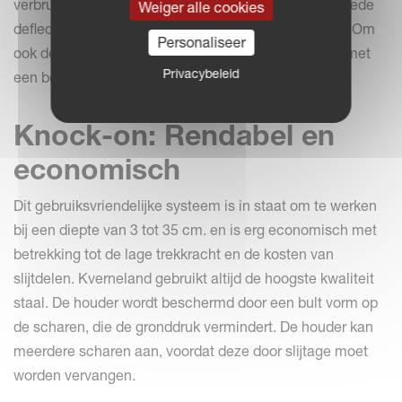
verbruiken. Onder goede omstandigheden zal een brede
Weiger alle cookies
deflector intensiever mengen en beter verkruimelen. Om
Personaliseer
ook de deflectors snel te kunnen wisselen zijn deze met
Privacybeleid
een bout gemonteerd.
Knock-on: Rendabel en
economisch
Dit gebruiksvriendelijke systeem is in staat om te werken
bij een diepte van 3 tot 35 cm. en is erg economisch met
betrekking tot de lage trekkracht en de kosten van
slijtdelen. Kverneland gebruikt altijd de hoogste kwaliteit
staal. De houder wordt beschermd door een bult vorm op
de scharen, die de gronddruk vermindert. De houder kan
meerdere scharen aan, voordat deze door slijtage moet
worden vervangen.