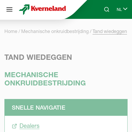
Cookies beheer paneel
NL
Skip to main content
Search
Select 
Home
Mechanische onkruidbestrijding
Tand wiedeggen
TAND WIEDEGGEN
MECHANISCHE
ONKRUIDBESTRIJDING
SNELLE NAVIGATIE
Dealers