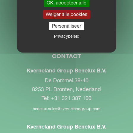
OK, accepteer alle
Download Centre
Weiger alle cookies
PARTNER PORTAL
Personaliseer
MYKVERNELAND
Privacybeleid
CONTACT
Kverneland Group Benelux B.V.
De Dommel 38-40
8253 PL Dronten, Nederland
Tel: +31 321 387 100
benelux.sales@kvernelandgroup.com
Kverneland Group Benelux B.V.