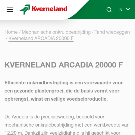
Cookies beheer paneel
NL
Skip to main content
Search
Select 
Home
Mechanische onkruidbestrijding
Tand wiedeggen
Kverneland ARCADIA 20000 F
KVERNELAND ARCADIA 20000 F
Efficiënte onkruidbestrijding is een voorwaarde voor
een gezonde plantengroei, die de basis vormt voor
opbrengst, winst en veilige voedselproductie.
De Arcadia is de precisiewiedeg, bedoeld voor
mechanische onkruidbestrijding met een werkbreedte van
12,20 m. Dankzij zijn veelzijdigheid is hij geschikt voor