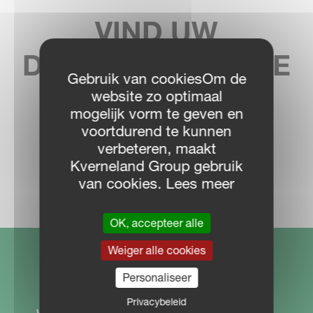
VIND UW
DICHTSTBIJZIJNDE
Gebruik van cookiesOm de
DEALER
website zo optimaal
mogelijk vorm te geven en
voortdurend te kunnen
verbeteren, maakt
Kverneland Group gebruik
DEALER LOCATOR
van cookies. Lees meer
OK, accepteer alle
Weiger alle cookies
Personaliseer
Privacybeleid