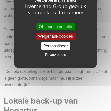
verbeteren, maakt
“We zijn niet op zoek naar snufjes”, zegt Thomas. “We
Kverneland Group gebruik
willen iets dat stevig is en zijn werk doet. Dat is precies
van cookies. Lees meer
wat dit is.”
OK, accepteer alle
De
compacte bouw
en het
lage zwaartepunt
van de
Weiger alle cookies
zaaimachine verminderen ook de hefkracht die de tractor
nodig heeft, waardoor het gemakkelijker is om in
Personaliseer
uitdagende omstandigheden te werken zonder verdichting
Privacybeleid
te veroorzaken of de tractor te belasten.
“De hele opstelling is zeer hanteerbaar”, legt Tom uit. “Het
is geen grote, onhandige machine. Hij is zeer
overzichtelijk.”
Lokale back-up van
Hegartys