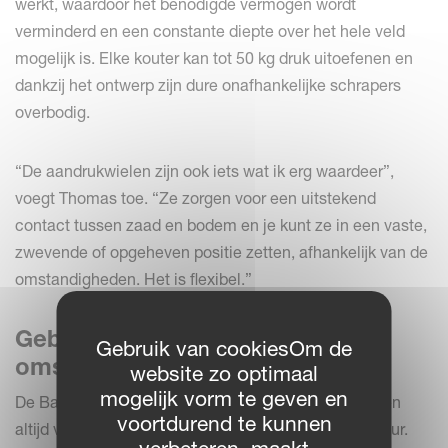
werkt, waardoor het benodigde vermogen wordt
verminderd en een constante diepte over het hele veld
mogelijk is. Elke kouter kan tot 50 kg druk uitoefenen en
dankzij het ontwerp zijn dure onafhankelijke schrapers
overbodig.
“De aandrukwielen zijn ook iets wat ik erg waardeer”,
voegt Thomas toe. “Ze zorgen voor een uitstekend
contact tussen zaad en bodem en je kunt ze in een vaste,
zwevende of opgeheven positie zetten, afhankelijk van de
omstandigheden. Het is flexibel.”
Gebouwd voor Ierse
Gebruik van cookiesOm de
omstandigheden
website zo optimaal
mogelijk vorm te geven en
De Barrons werken op zware Ierse bodems en hebben
voortdurend te kunnen
altijd veel waarde gehecht aan eenvoud en levensduur.