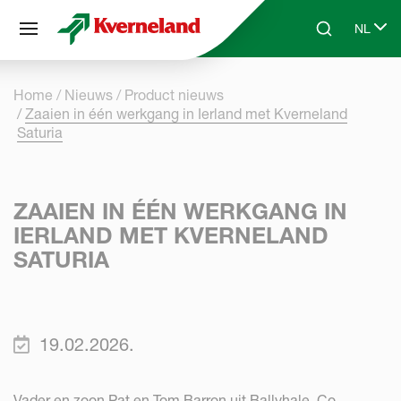
Cookies beheer paneel
NL
Skip to main content
Search
Select 
Home
Nieuws
Product nieuws
Zaaien in één werkgang in Ierland met Kverneland
Saturia
ZAAIEN IN ÉÉN WERKGANG IN
IERLAND MET KVERNELAND
SATURIA
19.02.2026.
Vader en zoon Pat en Tom Barron uit Ballyhale, Co.