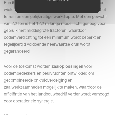
Een
5-delig frame
, gecombineerd met goed verdeelde
wielen, zorgt voor een nauwkeurige aanpassing aan het
terrein en een gelijkmatige werkdiepte. Met een gewicht
van 2,2 ton is het 12,2 m lange model licht genoeg voor
gebruik met middelgrote tractoren, waardoor
bodemverdichting tot een minimum wordt beperkt en
tegelijkertijd voldoende neerwaartse druk wordt
gegarandeerd.
Voor de toekomst worden
zaaioplossingen
voor
bodembedekkers en peulvruchten ontwikkeld om
gecombineerde onkruidverdelging en
zaaiwerkzaamheden mogelijk te maken, waardoor de
efficiëntie van het landbouwbedrijf verder wordt verhoogd
door operationele synergie.