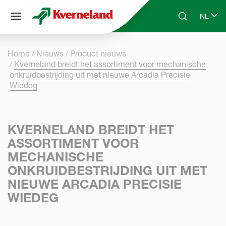
Cookies beheer paneel
NL
Skip to main content
Search
Select 
Home
Nieuws
Product nieuws
Kverneland breidt het assortiment voor mechanische
onkruidbestrijding uit met nieuwe Arcadia Precisie
Wiedeg
KVERNELAND BREIDT HET
ASSORTIMENT VOOR
MECHANISCHE
ONKRUIDBESTRIJDING UIT MET
NIEUWE ARCADIA PRECISIE
WIEDEG